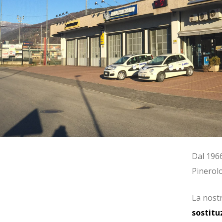
e
Dal 1966
Pinerol
La nostr
sostitu