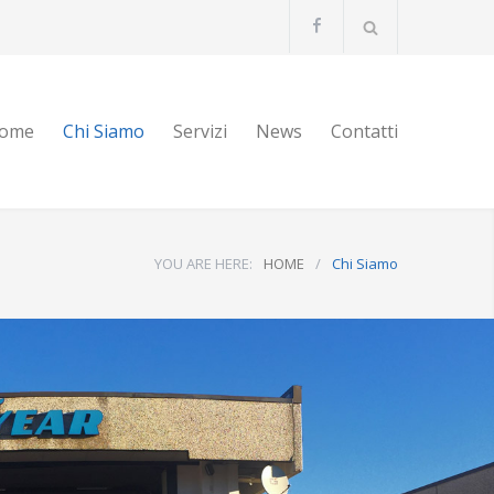
ome
Chi Siamo
Servizi
News
Contatti
YOU ARE HERE:
HOME
/
Chi Siamo