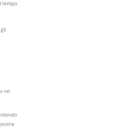
el tempo
gli
to nel
rantendo
gestire