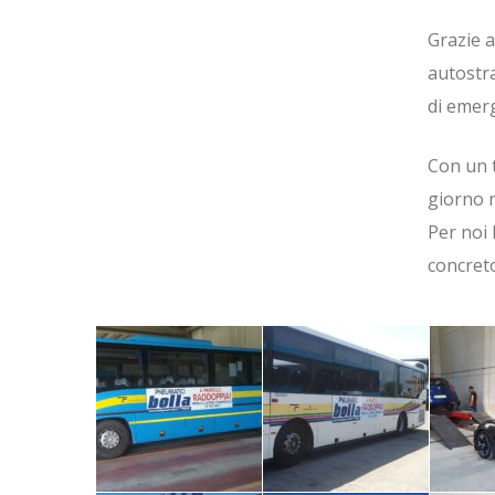
Grazie a
autostra
di emer
Con un 
giorno n
Per noi
concret