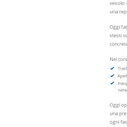
veicolo
una repu
Oggi l’a
stessi v
concreta
Nel cors
Tras
Apert
Inau
netw
Oggi op
una pres
ogni fas