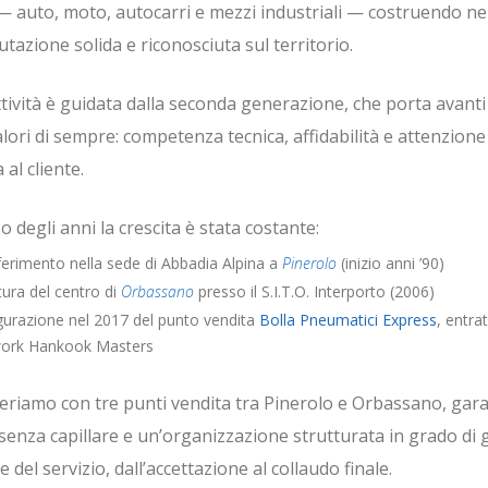
 — auto, moto, autocarri e mezzi industriali — costruendo n
tazione solida e riconosciuta sul territorio.
ttività è guidata dalla seconda generazione, che porta avanti 
alori di sempre: competenza tecnica, affidabilità e attenzione
 al cliente.
o degli anni la crescita è stata costante:
ferimento nella sede di Abbadia Alpina a
Pinerolo
(inizio anni ’90)
ura del centro di
Orbassano
presso il S.I.T.O. Interporto (2006)
gurazione nel 2017 del punto vendita
Bolla Pneumatici Express
, entra
ork Hankook Masters
eriamo con tre punti vendita tra Pinerolo e Orbassano, ga
enza capillare e un’organizzazione strutturata in grado di 
e del servizio, dall’accettazione al collaudo finale.