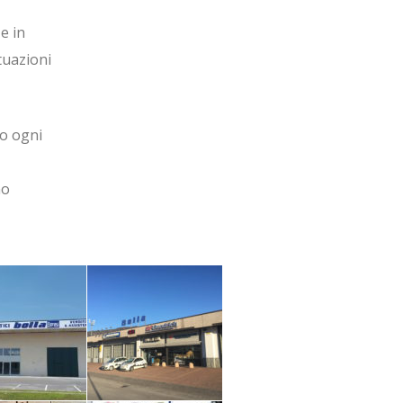
e in
tuazioni
o ogni
no