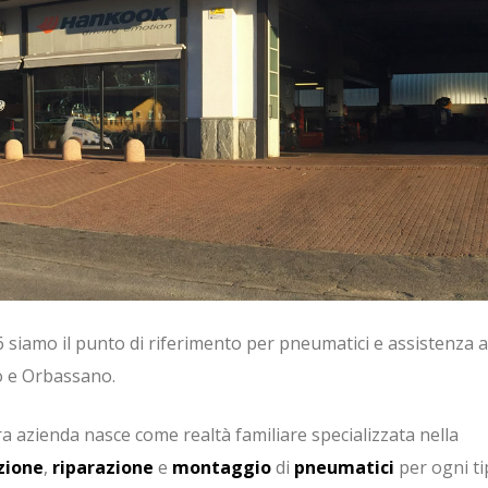
 siamo il punto di riferimento per pneumatici e assistenza a
o e Orbassano.
a azienda nasce come realtà familiare specializzata nella
zione
,
riparazione
e
montaggio
di
pneumatici
per ogni ti